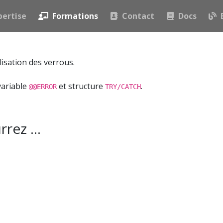
pertise
Formations
Contact
Docs
ase sur la syntaxe (identifiants, variables, types de donné
ilisation des verrous.
variable
et structure
.
@@ERROR
TRY/CATCH
urrez …