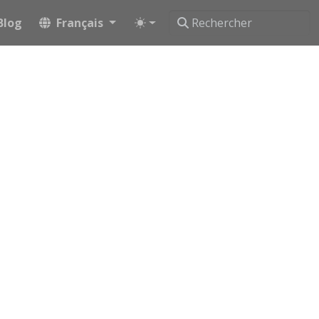
Blog
Français
es et structures).